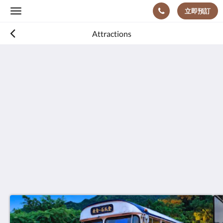
立即預訂
Toggle
navigation
Attractions