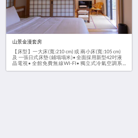
山景金漫套房
【床型】一大床(寬:210 cm) 或 兩小床(寬:105 cm)
及 一張日式床墊 (鋪塌塌米)• 全面採用新型42吋液
晶電視• 全館免費無線WI-FI• 獨立式冷氣空調系
統，溫度控制隨心所欲，高品質居家享受• TOTO
精品衛浴設備，全系列乾濕分離設計• 純淨草本系
列Pure Herbs備品• 精品名床、羽絨被組、室內拖
鞋• 迎賓礦泉水及點心• 房內備有茶包/熱水壺方便
您沖泡茶飲• 膠囊咖啡機 Nespresso Pixie • 房內備
有小冰箱 Mini Fridge
金漫會館-金瓜石九份景觀民宿
祈堂路197號
瑞芳區 新北市 224
Taiwan
+886-2-2496 2999